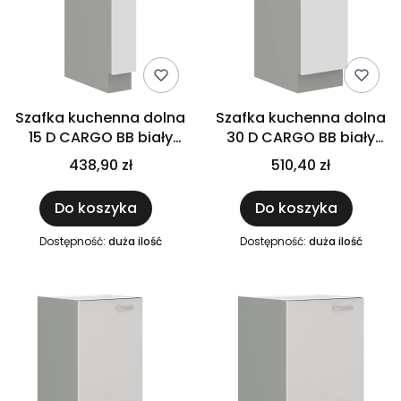
Szafka kuchenna dolna
Szafka kuchenna dolna
15 D CARGO BB biały
30 D CARGO BB biały
połysk IGA BIANCA
połysk IGA BIANCA
438,90 zł
510,40 zł
Do koszyka
Do koszyka
Dostępność:
duża ilość
Dostępność:
duża ilość