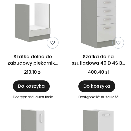
Szafka dolna do
Szafka dolna
zabudowy piekarnika
szufladowa 40 D 4S BB
60 D GAZ BB biały
biały połysk IGA BIANCA
210,10 zł
400,40 zł
połysk IGA BIANCA
Do koszyka
Do koszyka
Dostępność:
duża ilość
Dostępność:
duża ilość