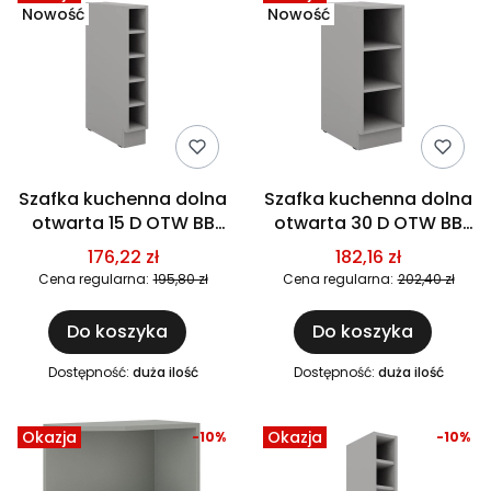
Nowość
Nowość
Szafka kuchenna dolna
Szafka kuchenna dolna
otwarta 15 D OTW BB
otwarta 30 D OTW BB
szary
szary
176,22 zł
182,16 zł
Cena regularna:
195,80 zł
Cena regularna:
202,40 zł
Do koszyka
Do koszyka
Dostępność:
duża ilość
Dostępność:
duża ilość
Okazja
Okazja
-10%
-10%