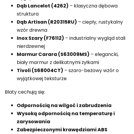
Dąb Lancelot (4262)
– klasyczna dębowa
struktura
Dąb Artisan (R20315RU)
– ciepły, rustykalny
wzór drewna
Inox Szary (F76112)
– industrialny wygląd stali
nierdzewnej
Marmur Carara (S63009MS)
– elegancki,
biały marmur z delikatnymi żyłkami
Tivoli (S68004CT)
– szaro-beżowy wzór o
wyjątkowej teksturze
Blaty cechują się:
Odpornością na wilgoć i zabrudzenia
Wysoką odpornością na temperaturę i
zarysowania
Zabezpieczonymi krawędziami ABS