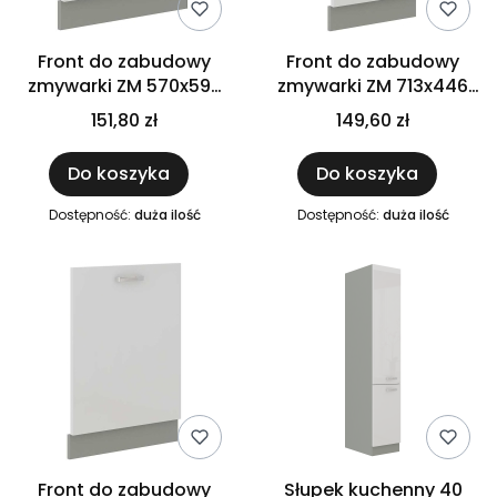
Front do zabudowy
Front do zabudowy
zmywarki ZM 570x596
zmywarki ZM 713x446
biały połysk IGA BIANCA
biały połysk IGA BIANCA
151,80 zł
149,60 zł
Do koszyka
Do koszyka
Dostępność:
duża ilość
Dostępność:
duża ilość
Front do zabudowy
Słupek kuchenny 40