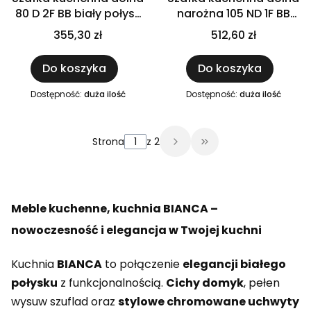
80 D 2F BB biały połysk
narożna 105 ND 1F BB
IGA BIANCA
biały połysk IGA BIANCA
355,30 zł
512,60 zł
Do koszyka
Do koszyka
Dostępność:
duża ilość
Dostępność:
duża ilość
Strona
z 2
Przejdź do ostatni
Meble kuchenne, kuchnia BIANCA –
nowoczesność i elegancja w Twojej kuchni
Kuchnia
BIANCA
to połączenie
elegancji białego
połysku
z funkcjonalnością.
Cichy domyk
, pełen
wysuw szuflad oraz
stylowe chromowane uchwyty