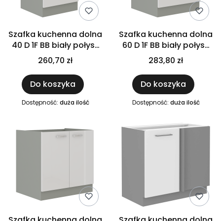
Szafka kuchenna dolna
Szafka kuchenna dolna
40 D 1F BB biały połysk
60 D 1F BB biały połysk
IGA BIANCA
IGA BIANCA
260,70 zł
283,80 zł
Do koszyka
Do koszyka
Dostępność:
duża ilość
Dostępność:
duża ilość
Szafka kuchenna dolna
Szafka kuchenna dolna