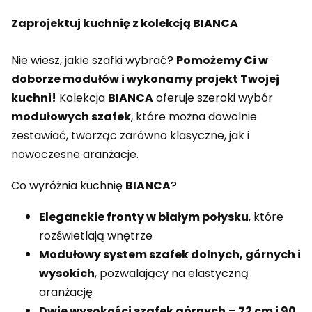
Zaprojektuj kuchnię z kolekcją BIANCA
Nie wiesz, jakie szafki wybrać?
Pomożemy Ci w
doborze modułów i wykonamy projekt Twojej
kuchni!
Kolekcja
BIANCA
oferuje szeroki wybór
modułowych szafek
, które można dowolnie
zestawiać, tworząc zarówno klasyczne, jak i
nowoczesne aranżacje.
Co wyróżnia kuchnię
BIANCA
?
Eleganckie fronty w białym połysku
, które
rozświetlają wnętrze
Modułowy system szafek dolnych, górnych i
wysokich
, pozwalający na elastyczną
aranżację
Dwie wysokości szafek górnych
–
72 cm i 90