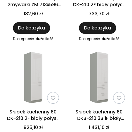
zmywarki ZM 713x596
DK-210 2F biały połysk
biały połysk IGA BIANCA
IGA BIANCA
182,60 zł
733,70 zł
Do koszyka
Do koszyka
Dostępność:
duża ilość
Dostępność:
duża ilość
Słupek kuchenny 60
Słupek kuchenny 60
DK-210 2F biały połysk
DKS-210 3S 1F biały
IGA BIANCA
połysk IGA BIANCA
925,10 zł
1 431,10 zł