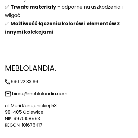
✅
Trwałe materiały
– odporne na uszkodzenia i
wilgoć
✅
Możliwość łączenia kolorów i elementów z
innymi kolekcjami
MEBLOLANDIA.
690 22 33 66
biuro@meblolandia.com
ul. Marii Konopnickiej 53
98-405 Galewice
NIP: 9970108553
REGON: 101676417