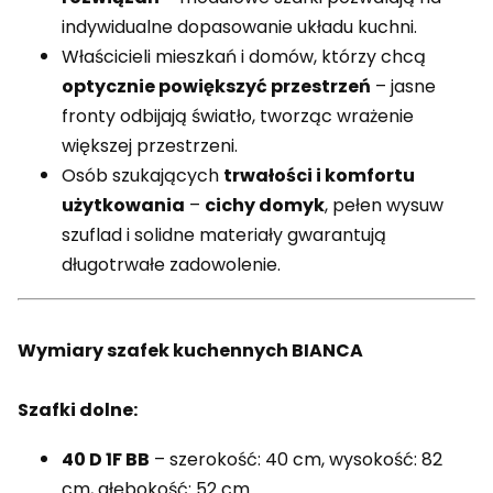
indywidualne dopasowanie układu kuchni.
Właścicieli mieszkań i domów, którzy chcą
optycznie powiększyć przestrzeń
– jasne
fronty odbijają światło, tworząc wrażenie
większej przestrzeni.
Osób szukających
trwałości i komfortu
użytkowania
–
cichy domyk
, pełen wysuw
szuflad i solidne materiały gwarantują
długotrwałe zadowolenie.
Wymiary szafek kuchennych BIANCA
Szafki dolne:
40 D 1F BB
– szerokość: 40 cm, wysokość: 82
cm, głębokość: 52 cm