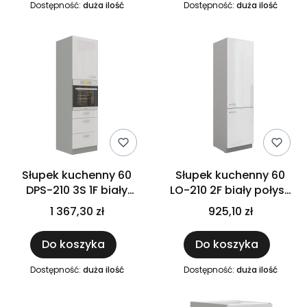
Dostępność:
duża ilość
Dostępność:
duża ilość
Słupek kuchenny 60
Słupek kuchenny 60
DPS-210 3S 1F biały
LO-210 2F biały połysk
połysk IGA BIANCA
IGA BIANCA
1 367,30 zł
925,10 zł
Do koszyka
Do koszyka
Dostępność:
duża ilość
Dostępność:
duża ilość