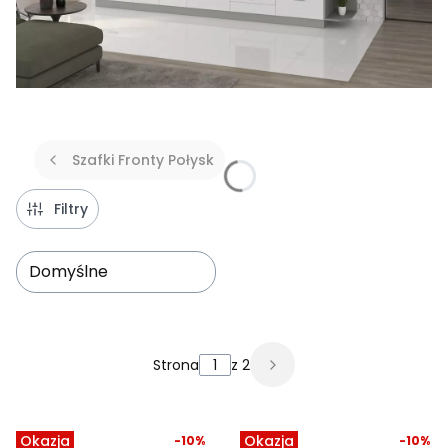
Szafki Fronty Połysk
Filtry
Domyślne
Lista produktów
Strona
z 2
Następne produkty
Okazja
Okazja
-10%
-10%