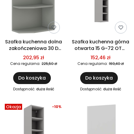
Szafka kuchenna dolna
Szafka kuchenna górna
zakończeniowa 30 D
otwarta 15 G-72 OTW
ZAK BB szara
szara
202,95 zł
152,46 zł
Cena regularna:
225,50 zł
Cena regularna:
169,40 zł
Do koszyka
Do koszyka
Dostępność:
duża ilość
Dostępność:
duża ilość
Okazja
-10%