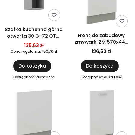
Szafka kuchenna górna
Front do zabudowy
otwarta 30 G-72 OTW
zmywarki ZM 570x446
SZARA
135,63 zł
biały połysk IGA BIANCA
126,50 zł
Cena regularna:
150,70 zł
Do koszyka
Do koszyka
Dostępność:
duża ilość
Dostępność:
duża ilość