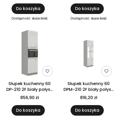
Do koszyka
Do koszyka
Dostępność:
duża ilość
Dostępność:
duża ilość
Słupek kuchenny 60
Słupek kuchenny 60
DP-210 2F biały połysk
DPM-210 2F biały połysk
IGA BIANCA
IGA BIANCA
856,90 zł
816,20 zł
Do koszyka
Do koszyka