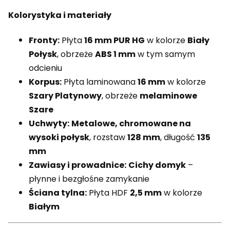
Kolorystyka i materiały
Fronty:
Płyta
16 mm PUR HG
w kolorze
Biały
Połysk
, obrzeże
ABS 1 mm
w tym samym
odcieniu
Korpus:
Płyta laminowana
16 mm
w kolorze
Szary Platynowy
, obrzeże
melaminowe
Szare
Uchwyty:
Metalowe, chromowane na
wysoki połysk
, rozstaw
128 mm
, długość
135
mm
Zawiasy i prowadnice:
Cichy domyk
–
płynne i bezgłośne zamykanie
Ściana tylna:
Płyta HDF
2,5 mm
w kolorze
Białym