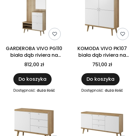
GARDEROBA VIVO PG110
KOMODA VIVO PK107
biała dąb riviera na
biała dąb riviera na
drewnianych nóżkach
drewnianych nóżkach
812,00 zł
751,00 zł
do salonu pokoju,
do salonu pokoju,
garderoba do
meble pokojowe do
Do koszyka
Do koszyka
przedpokoju 110 x 200 x
salonu 107 / 134 x 40
34 cm
cm
Dostępność:
duża ilość
Dostępność:
duża ilość