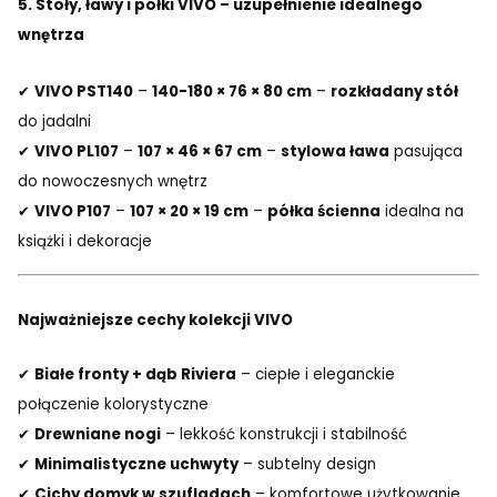
5. Stoły, ławy i półki VIVO – uzupełnienie idealnego
wnętrza
✔
VIVO PST140
–
140-180 × 76 × 80 cm
–
rozkładany stół
do jadalni
✔
VIVO PL107
–
107 × 46 × 67 cm
–
stylowa ława
pasująca
do nowoczesnych wnętrz
✔
VIVO P107
–
107 × 20 × 19 cm
–
półka ścienna
idealna na
książki i dekoracje
Najważniejsze cechy kolekcji VIVO
✔
Białe fronty + dąb Riviera
– ciepłe i eleganckie
połączenie kolorystyczne
✔
Drewniane nogi
– lekkość konstrukcji i stabilność
✔
Minimalistyczne uchwyty
– subtelny design
✔
Cichy domyk w szufladach
– komfortowe użytkowanie