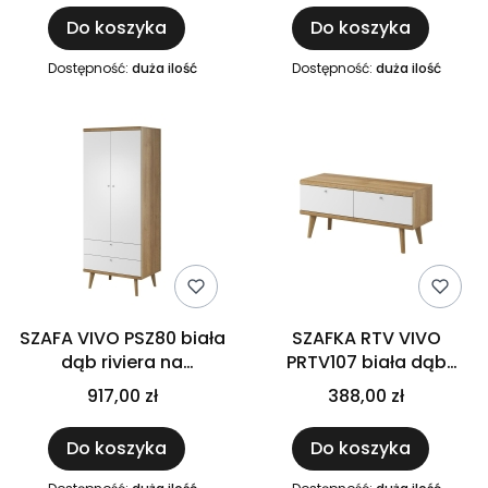
20 x 19 cm
180 x 76 x 80 cm
Do koszyka
Do koszyka
Dostępność:
duża ilość
Dostępność:
duża ilość
SZAFA VIVO PSZ80 biała
SZAFKA RTV VIVO
dąb riviera na
PRTV107 biała dąb
drewnianych nóżkach
riviera na drewnianych
917,00 zł
388,00 zł
do salonu pokoju Wym.
nóżkach do salonu
80 cm x 197 cm x 56 cm
pokoju 107 x 50 x 40 cm
Do koszyka
Do koszyka