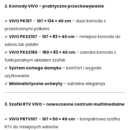
2. Komody VIVO – praktyczne przechowywanie
✔
VIVO PK107
–
107 × 134 × 40 cm
– duża komoda z
przestronnymi półkami
✔
VIVO PKSZ107
–
107 × 83 × 40 cm
– mniejsza komoda do
salonu lub jadalni
✔
VIVO PKSZ160
–
160 × 83 × 40 cm
– szeroka komoda z
funkcjonalnym układem szafek
✔
System cichego domyku
– komfort i wygoda
użytkowania
✔
Minimalistyczne uchwyty
– subtelna elegancja
3. Szafki RTV VIVO – nowoczesne centrum multimedialne
✔
VIVO PRTV107
–
107 × 50 × 40 cm
– kompaktowa szafka
RTV do mniejszych salonów