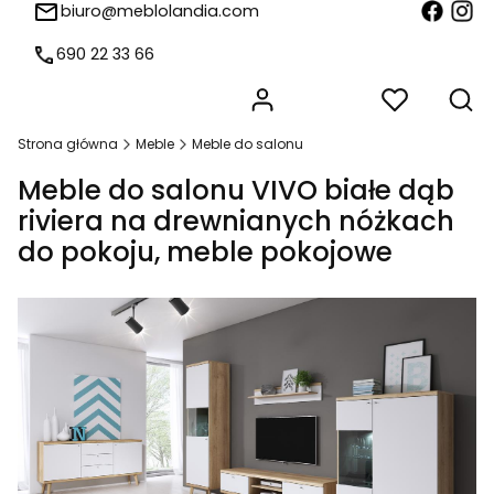
biuro@meblolandia.com
690 22 33 66
Produkty w koszyk
Otw
Strona główna
Meble
Meble do salonu
Meble do salonu VIVO białe dąb
riviera na drewnianych nóżkach
do pokoju, meble pokojowe