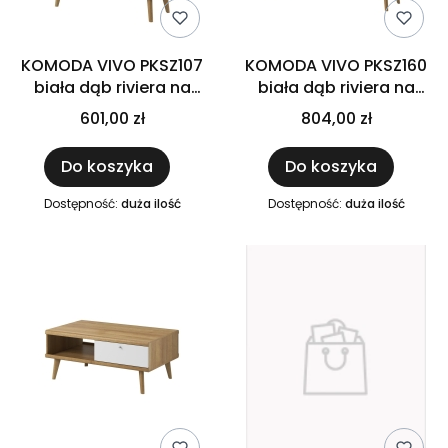
KOMODA VIVO PKSZ107
KOMODA VIVO PKSZ160
biała dąb riviera na
biała dąb riviera na
drewnianych nóżkach
drewnianych nóżkach
601,00 zł
804,00 zł
do salonu pokoju 107 x
do salonu pokoju 160 x
83 x 40 cm
83 x 40 cm
Do koszyka
Do koszyka
Dostępność:
duża ilość
Dostępność:
duża ilość