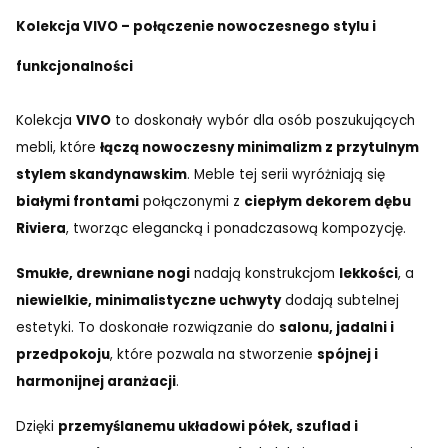
Kolekcja VIVO – połączenie nowoczesnego stylu i
funkcjonalności
Kolekcja
VIVO
to doskonały wybór dla osób poszukujących
mebli, które
łączą nowoczesny minimalizm z przytulnym
stylem skandynawskim
. Meble tej serii wyróżniają się
białymi frontami
połączonymi z
ciepłym dekorem dębu
Riviera
, tworząc elegancką i ponadczasową kompozycję.
Smukłe, drewniane nogi
nadają konstrukcjom
lekkości
, a
niewielkie, minimalistyczne uchwyty
dodają subtelnej
estetyki. To doskonałe rozwiązanie do
salonu, jadalni i
przedpokoju
, które pozwala na stworzenie
spójnej i
harmonijnej aranżacji
.
Dzięki
przemyślanemu układowi półek, szuflad i