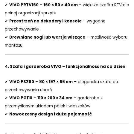
✔
VIVO PRTV160
–
160 × 50 × 40 cm
– większa szafka RTV dla
pełnej organizacji sprzętu
✔
Przestrzeń na dekodery i konsole
– wygodne
przechowywanie
✔
Drewniane nogi lub wersja wisząca
– możliwość wyboru
montażu
4. Szafa i garderoba VIVO – funkcjonalność na co dzień
✔
VIVO PSZ80
–
80 × 197 × 56 cm
– elegancka szafa do
przechowywania ubrań
✔
VIVO PG110
–
110 × 200 × 34 cm
– garderoba z
przemyślanym układem półek i wieszaków
✔
Nowoczesny design i duża pojemność