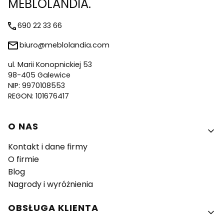
MEBLOLANDIA.
690 22 33 66
biuro@meblolandia.com
ul. Marii Konopnickiej 53
98-405 Galewice
NIP: 9970108553
REGON: 101676417
Linki w stopce
O NAS
Kontakt i dane firmy
O firmie
Blog
Nagrody i wyróżnienia
OBSŁUGA KLIENTA