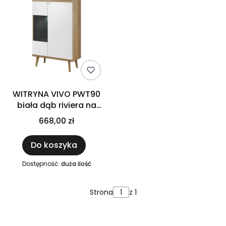
WITRYNA VIVO PWT90
biała dąb riviera na
drewnianych nóżkach
668,00 zł
do salonu pokoju 90 x
134 x 40 cm
Do koszyka
Dostępność:
duża ilość
Strona
z 1