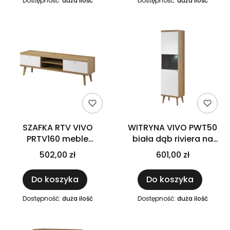
Dostępność:
duża ilość
Dostępność:
duża ilość
SZAFKA RTV VIVO
WITRYNA VIVO PWT50
PRTV160 meble
biała dąb riviera na
pokojowe do salonu
drewnianych nóżkach
502,00 zł
601,00 zł
dąb line białe fronty na
do salonu pokoju 50 x
drewnianych nogach
197 x 40 cm
Do koszyka
Do koszyka
160 x 50 x 40 cm
Dostępność:
duża ilość
Dostępność:
duża ilość