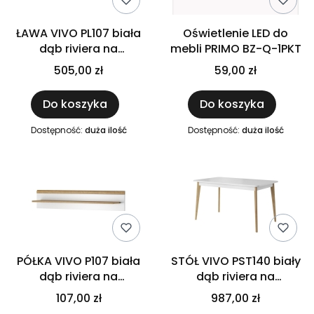
ŁAWA VIVO PL107 biała
Oświetlenie LED do
dąb riviera na
mebli PRIMO BZ-Q-1PKT
drewnianych nóżkach
505,00 zł
59,00 zł
do salonu pokoju 107 x
46 x 67 cm
Do koszyka
Do koszyka
Dostępność:
duża ilość
Dostępność:
duża ilość
PÓŁKA VIVO P107 biała
STÓŁ VIVO PST140 biały
dąb riviera na
dąb riviera na
drewnianych nóżkach
drewnianych nóżkach
107,00 zł
987,00 zł
do salonu pokoju 107 x
do salonu pokoju 140-