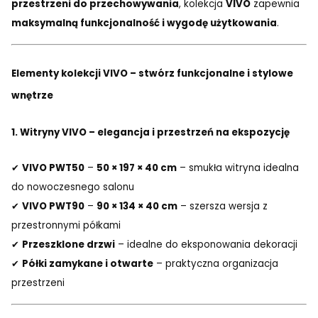
przestrzeni do przechowywania
, kolekcja
VIVO
zapewnia
maksymalną funkcjonalność i wygodę użytkowania
.
Elementy kolekcji VIVO – stwórz funkcjonalne i stylowe
wnętrze
1. Witryny VIVO – elegancja i przestrzeń na ekspozycję
✔
VIVO PWT50
–
50 × 197 × 40 cm
– smukła witryna idealna
do nowoczesnego salonu
✔
VIVO PWT90
–
90 × 134 × 40 cm
– szersza wersja z
przestronnymi półkami
✔
Przeszklone drzwi
– idealne do eksponowania dekoracji
✔
Półki zamykane i otwarte
– praktyczna organizacja
przestrzeni